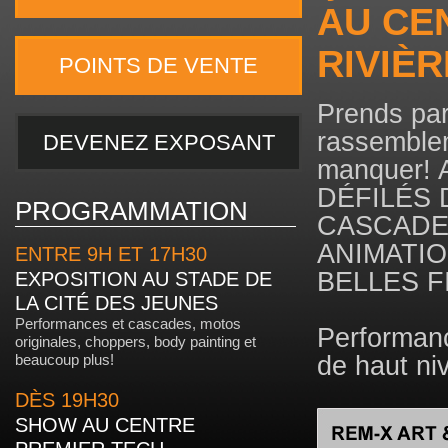
AU CE
RIVIÈR
POINTS DE VENTE
Prends par
rassemble
DEVENEZ EXPOSANT
manquer!
DÉFILÉS 
PROGRAMMATION
CASCADES
ANIMATIO
ENTRE 9H ET 17H30
BELLES F
EXPOSITION AU STADE DE
LA CITÉ DES JEUNES
Performances et cascades, motos
Performa
originales, choppers, body painting et
beaucoup plus!
de haut ni
DÈS 19H30
SHOW AU CENTRE